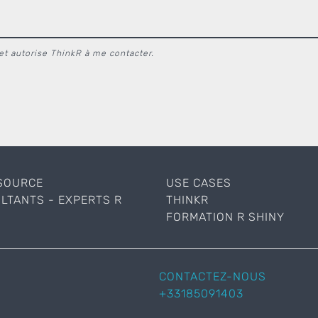
t autorise ThinkR à me contacter.
SOURCE
USE CASES
LTANTS - EXPERTS R
THINKR
FORMATION R SHINY
CONTACTEZ-NOUS
+33185091403