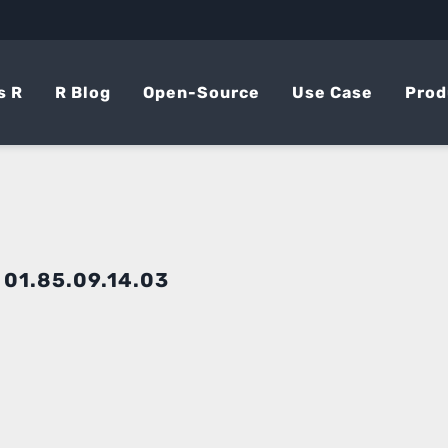
s R
R Blog
Open-Source
Use Case
Prod
U
01.85.09.14.03