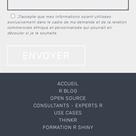
J'accepte que mes informations soient utilisées
exclusivement dans le cadre de ma demande et de la relation
commerciale éthique et personnalisée qui pourrait en
découler si je le souhaite.
Please
leave
this
field
empty.
ACCUEIL
R BLOG
OPEN SOURCE
CONSULTANTS - EXPERTS R
USE CASES
THINKR
FORMATION R SHINY