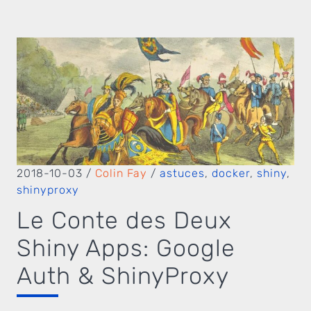
2018-10-03
/
Colin Fay
/
astuces
,
docker
,
shiny
,
shinyproxy
Le Conte des Deux
Shiny Apps: Google
Auth & ShinyProxy