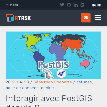
Panneau de gestion des cookies
Menu
2019-04-28
/
Sébastien Rochette
/
astuces
,
base de données
,
docker
Interagir avec PostGIS