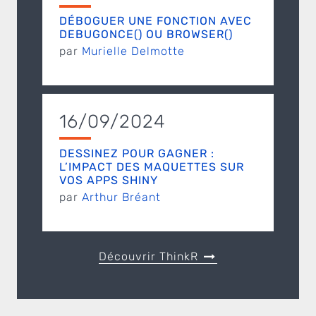
DÉBOGUER UNE FONCTION AVEC
DEBUGONCE() OU BROWSER()
par
Murielle Delmotte
16/09/2024
DESSINEZ POUR GAGNER :
L’IMPACT DES MAQUETTES SUR
VOS APPS SHINY
par
Arthur Bréant
Découvrir ThinkR