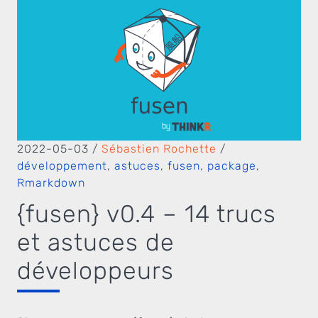
2022-05-03
/
Sébastien Rochette
/
développement
,
astuces
,
fusen
,
package
,
Rmarkdown
{fusen} v0.4 – 14 trucs
et astuces de
développeurs