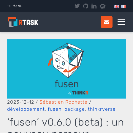
Panneau de gestion des cookies
Menu
2023-12-12
/
Sébastien Rochette
/
développement
,
fusen
,
package
,
thinkrverse
‘fusen’ v0.6.0 (beta) : un