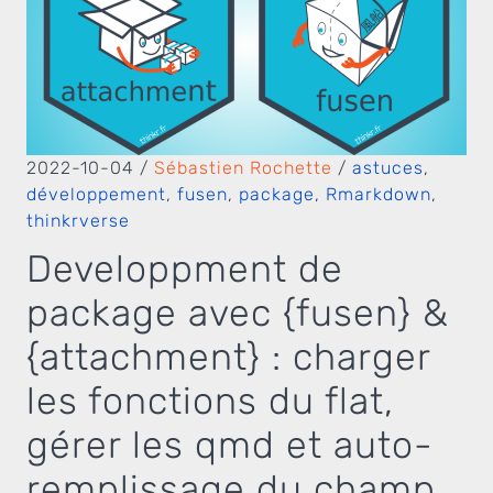
2022-10-04
/
Sébastien Rochette
/
astuces
,
développement
,
fusen
,
package
,
Rmarkdown
,
thinkrverse
Developpment de
package avec {fusen} &
{attachment} : charger
les fonctions du flat,
gérer les qmd et auto-
remplissage du champ