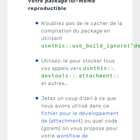
votre
package
lui-même
reproductible
.
N’oubliez pas de le cacher de la
compilation du
package
en
utilisant
usethis::use_build_ignore("d
Utilisez-le pour stocker tous
vos appels vers
usethis::
,
devtools::
,
attachment::
et autres…
Jetez un coup d’oeil à ce que
nous avons utilisé dans ce
fichier pour le développement
de {attachment}
ou quel code
{golem} on vous propose pour
votre
workflow de