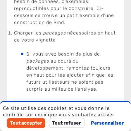
besoin de données, d’exemples
reproductibles pour le construire. Ci-
dessous se trouve un petit exemple d’une
construction de Rmd.
Charger les
packages
nécessaires en haut
de votre vignette
Si vous avez besoin de plus de
packages
au cours du
J'accepte le stockage et le traitement de mes
données et autorise ThinkR à me contacter.
développement, remontez toujours
en haut pour les ajouter afin que les
Veuillez laisser ce champ vide.
futurs utilisateurs ne soient pas
surpris au milieu de l’analyse.
Écrivez une phrase sur
ce que vous avez
Ce site utilise des cookies et vous donne le
l’intention de faire
dans le prochain bloc
contrôle sur ceux que vous souhaitez activer
de code
Tout accepter
Tout refuser
Personnaliser
>
Say what you’ll do, do what you said