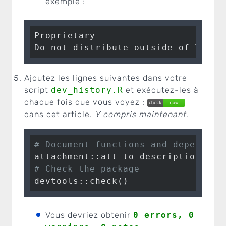
exemple :
Proprietary 

Do not distribute outside of Think
Ajoutez les lignes suivantes dans votre
script
dev_history.R
et exécutez-les à
chaque fois que vous voyez :
dans cet article.
Y compris maintenant
.
# Document functions and dependenc
# Check the package
devtools::check()
Vous devriez obtenir
0 errors, 0