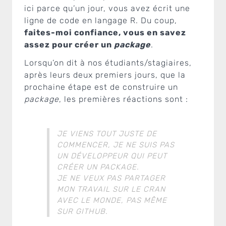
ici parce qu’un jour, vous avez écrit une
ligne de code en langage R. Du coup,
faites-moi confiance, vous en savez
assez pour créer un
package
.
Lorsqu’on dit à nos étudiants/stagiaires,
après leurs deux premiers jours, que la
prochaine étape est de construire un
package
, les premières réactions sont :
JE VIENS TOUT JUSTE DE
COMMENCER, JE NE SUIS PAS
UN DÉVELOPPEUR QUI PEUT
CRÉER UN PACKAGE.
JE NE VEUX PAS PARTAGER
MON TRAVAIL SUR LE CRAN
AVEC LE MONDE, PAS MÊME
SUR GITHUB.