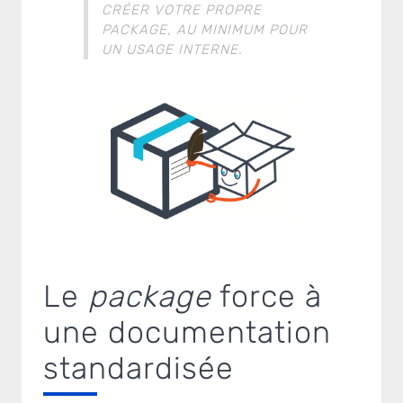
CRÉER VOTRE PROPRE
PACKAGE
, AU MINIMUM POUR
UN USAGE INTERNE.
Le
package
force à
une documentation
standardisée