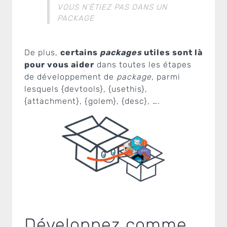
VOUS N’ÉTIEZ PAS DANS UN
PACKAGE
De plus,
certains
packages
utiles sont là
pour vous aider
dans toutes les étapes
de développement de
package
, parmi
lesquels {devtools}, {usethis},
{attachment}, {golem}, {desc}, ….
Développez comme