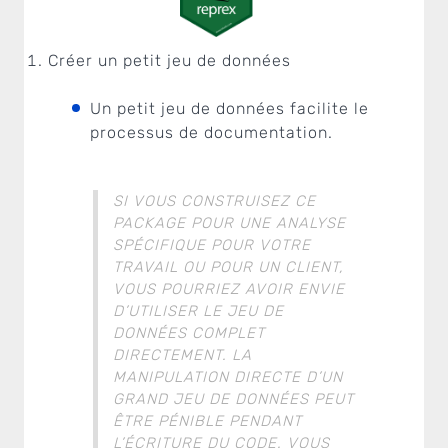
Créer un petit jeu de données
Un petit jeu de données facilite le
processus de documentation.
SI VOUS CONSTRUISEZ CE
PACKAGE
POUR UNE ANALYSE
SPÉCIFIQUE POUR VOTRE
TRAVAIL OU POUR UN CLIENT,
VOUS POURRIEZ AVOIR ENVIE
D’UTILISER LE JEU DE
DONNÉES COMPLET
DIRECTEMENT. LA
MANIPULATION DIRECTE D’UN
GRAND JEU DE DONNÉES PEUT
ÊTRE PÉNIBLE PENDANT
L’ÉCRITURE DU CODE. VOUS