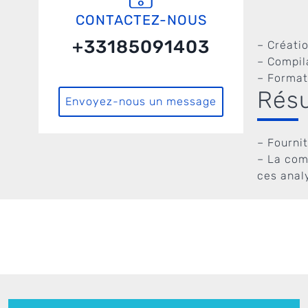
CONTACTEZ-NOUS
+33185091403
– Créatio
– Compil
– Formati
Résu
Envoyez-nous un message
– Fourni
– La com
ces anal