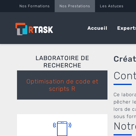
Panneau de gestion des cookies
Nos Formations
Nos Prestations
Les Astuces
Accueil
Expert
LABORATOIRE DE
Créat
RECHERCHE
Cont
Optimisation de code et
scripts R
Ce labora
pêcher le
lors de 
sous for
Notr