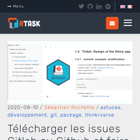
Menu
2020-08-10
/
Sébastien Rochette
/
astuces
,
développement
,
git
,
package
,
thinkrverse
Télécharger les issues