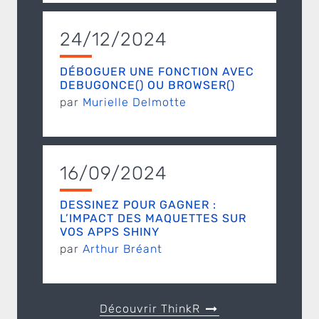
24/12/2024
DÉBOGUER UNE FONCTION AVEC
DEBUGONCE() OU BROWSER()
par
Murielle Delmotte
16/09/2024
DESSINEZ POUR GAGNER :
L’IMPACT DES MAQUETTES SUR
VOS APPS SHINY
par
Arthur Bréant
Découvrir ThinkR