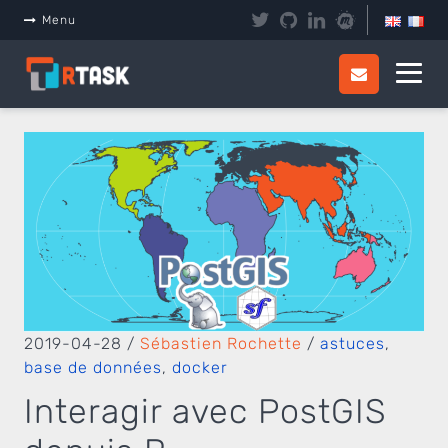
Panneau de gestion des cookies
Menu
2019-04-28
/
Sébastien Rochette
/
astuces
,
base de données
,
docker
Interagir avec PostGIS