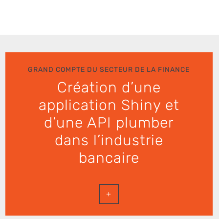
GRAND COMPTE DU SECTEUR DE LA FINANCE
Création d’une
application Shiny et
d’une API plumber
dans l’industrie
bancaire
+