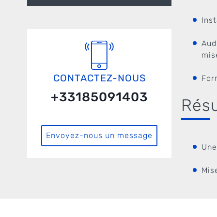
Ins
Aud
mis
CONTACTEZ-NOUS
For
+33185091403
Résu
Envoyez-nous un message
Une
Mis