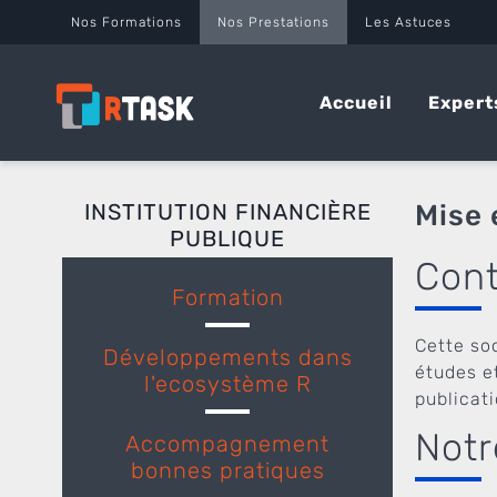
Panneau de gestion des cookies
Nos Formations
Nos Prestations
Les Astuces
Accueil
Expert
INSTITUTION FINANCIÈRE
Mise 
PUBLIQUE
Cont
Formation
Cette so
Développements dans
études e
l'ecosystème R
publicat
Notr
Accompagnement
bonnes pratiques