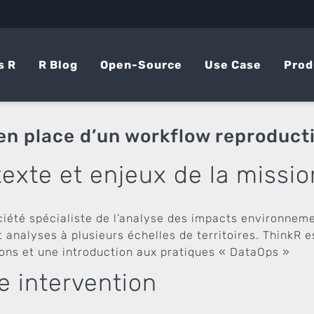
s R
R Blog
Open-Source
Use Case
Prod
en place d’un workflow reproduct
exte et enjeux de la missio
ciété spécialiste de l’analyse des impacts environnemen
t analyses à plusieurs échelles de territoires. ThinkR 
ions et une introduction aux pratiques « DataOps »
e intervention