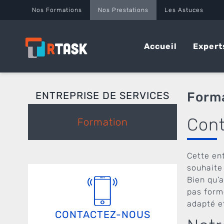
Panneau de gestion des cookies
Nos Formations
Nos Prestations
Les Astuces
Accueil
Expert
ENTREPRISE DE SERVICES
Forma
Cont
Formation
Cette ent
souhaite
Bien qu’
pas form
adapté e
CONTACTEZ-NOUS