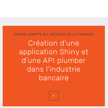
GRAND COMPTE DU SECTEUR DE LA FINANCE
Création d’une
application Shiny et
d’une API plumber
dans l’industrie
bancaire
+