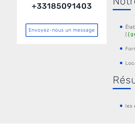
Notr
+33185091403
Éla
Envoyez-nous un message
(
{g
For
Loc
Résu
les