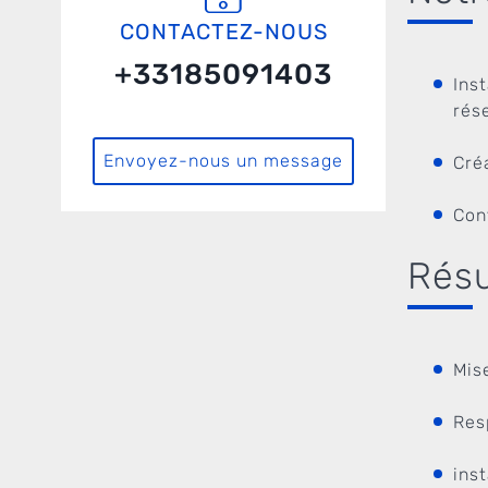
CONTACTEZ-NOUS
+33185091403
Ins
rés
Envoyez-nous un message
Cré
Con
Résu
Mis
Res
ins