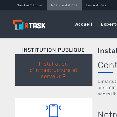
Panneau de gestion des cookies
Nos Formations
Nos Prestations
Les Astuces
Accueil
Expert
INSTITUTION PUBLIQUE
Insta
Cont
Installation
d'infrastructure et
serveur R
L’institu
contrôlé
accessib
Notr