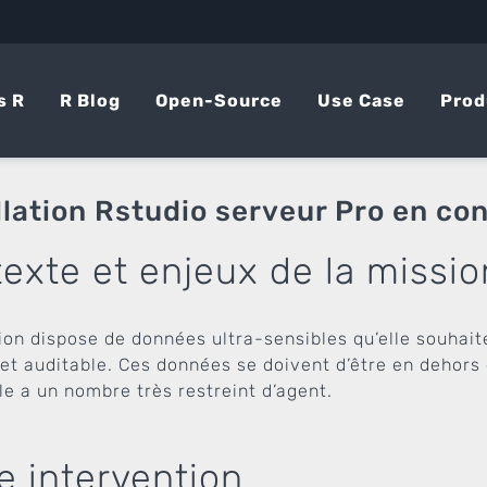
s R
R Blog
Open-Source
Use Case
Prod
llation Rstudio serveur Pro en co
exte et enjeux de la missio
tion dispose de données ultra-sensibles qu’elle souhait
 et auditable. Ces données se doivent d’être en dehors
le a un nombre très restreint d’agent.
e intervention