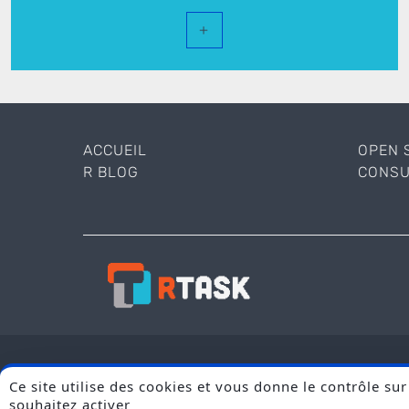
+
ACCUEIL
OPEN 
R BLOG
CONSU
© Rtask 2026 |
Mentions Légales
Ce site utilise des cookies et vous donne le contrôle su
souhaitez activer