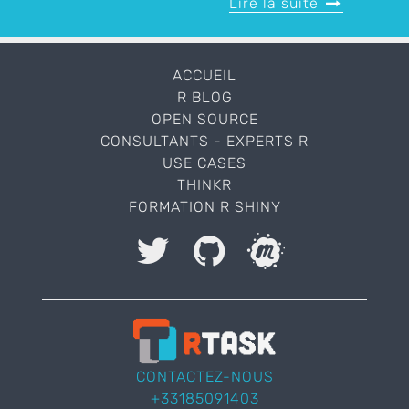
Lire la suite
ACCUEIL
R BLOG
OPEN SOURCE
CONSULTANTS - EXPERTS R
USE CASES
THINKR
FORMATION R SHINY
J'accepte le stockage et le traitement de mes
données et autorise ThinkR à me contacter.
Veuillez laisser ce champ vide.
CONTACTEZ-NOUS
+33185091403