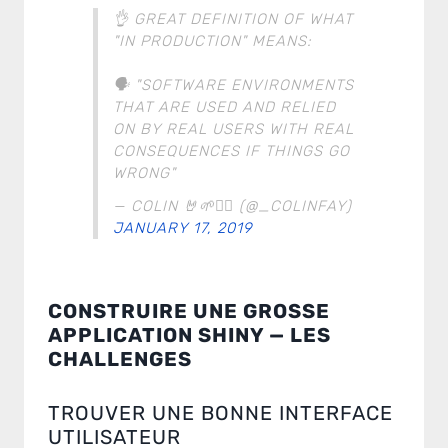
👌 GREAT DEFINITION OF WHAT
"IN PRODUCTION" MEANS:
🗣 "SOFTWARE ENVIRONMENTS
THAT ARE USED AND RELIED
ON BY REAL USERS WITH REAL
CONSEQUENCES IF THINGS GO
WRONG"
— COLIN 🤘🌱🏃‍♀️ (@_COLINFAY)
JANUARY 17, 2019
CONSTRUIRE UNE GROSSE
APPLICATION SHINY — LES
CHALLENGES
TROUVER UNE BONNE INTERFACE
UTILISATEUR