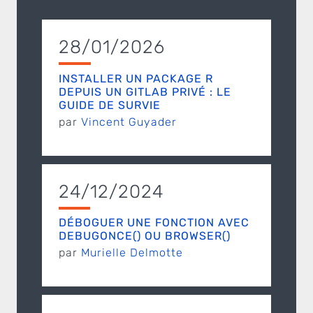
28/01/2026
INSTALLER UN PACKAGE R
DEPUIS UN GITLAB PRIVÉ : LE
GUIDE DE SURVIE
par
Vincent Guyader
24/12/2024
DÉBOGUER UNE FONCTION AVEC
DEBUGONCE() OU BROWSER()
par
Murielle Delmotte