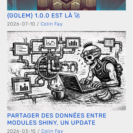
{GOLEM} 1.0.0 EST LÀ 🚀
2026-07-10 /
Colin Fay
PARTAGER DES DONNÉES ENTRE
MODULES SHINY, UN UPDATE
2026-03-10 /
Colin Fay