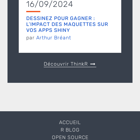
16/09/2024
DESSINEZ POUR GAGNER :
L’IMPACT DES MAQUETTES SUR
VOS APPS SHINY
par
Arthur Bréant
Découvrir ThinkR
ACCUEIL
R BLOG
OPEN SOURCE