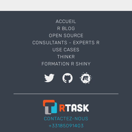
ACCUEIL
R BLOG
OPEN SOURCE
CONSULTANTS - EXPERTS R
USE CASES
THINKR
FORMATION R SHINY
J'accepte le stockage et le traitement de mes
données et autorise ThinkR à me contacter.
Veuillez laisser ce champ vide.
CONTACTEZ-NOUS
+33185091403