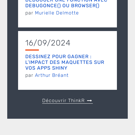
DEBUGONCE() OU BROWSER()
par
Murielle Delmotte
16/09/2024
DESSINEZ POUR GAGNER :
L’IMPACT DES MAQUETTES SUR
VOS APPS SHINY
par
Arthur Bréant
Découvrir ThinkR