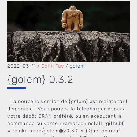
2022-03-11
/
Colin Fay
/
golem
{golem} 0.3.2
La nouvelle version de {golem} est maintenant
disponible ! Vous pouvez la télécharger depuis
votre dépôt CRAN préféré, ou en exécutant la
commande suivante : remotes::install_github(
« thinkr-open/
golem@v0.3.2
» ) Quoi de neuf