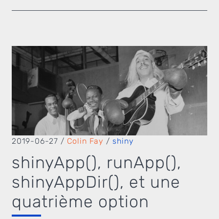
2019-06-27
/
Colin Fay
/
shiny
shinyApp(), runApp(),
shinyAppDir(), et une
quatrième option