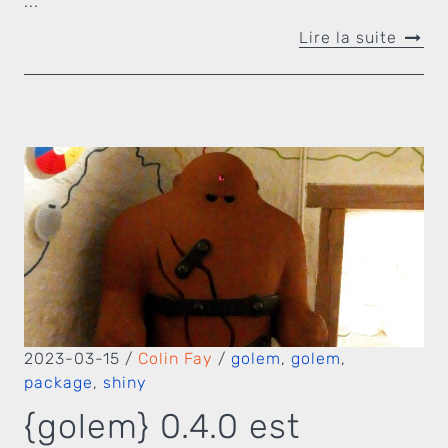
...
Lire la suite
2023-03-15
/
Colin Fay
/
golem
,
golem
,
package
,
shiny
{golem} 0.4.0 est