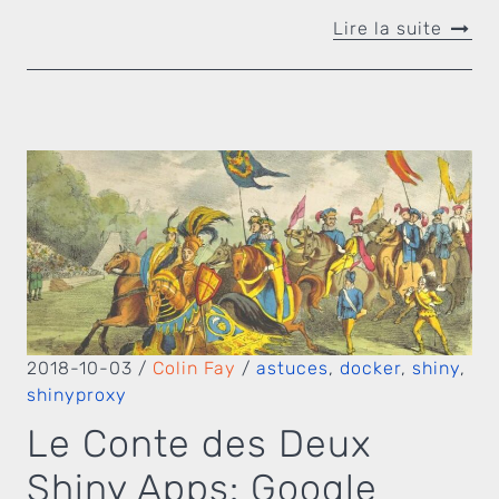
Lire la suite
2018-10-03
/
Colin Fay
/
astuces
,
docker
,
shiny
,
shinyproxy
Le Conte des Deux
Shiny Apps: Google