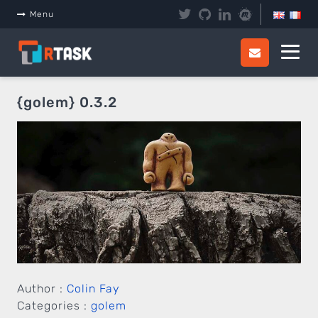
Panneau de gestion des cookies
Menu
{golem} 0.3.2
Author :
Colin Fay
Categories :
golem