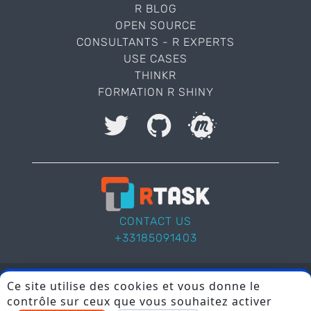
R BLOG
OPEN SOURCE
CONSULTANTS - R EXPERTS
USE CASES
THINKR
FORMATION R SHINY
I accept to be contacted back by the storage and
processing of my data.
Veuillez laisser ce champ vide.
CONTACT US
+33185091403
Ce site utilise des cookies et vous donne le
© Rtask 2026 |
Legal Notice
contrôle sur ceux que vous souhaitez activer