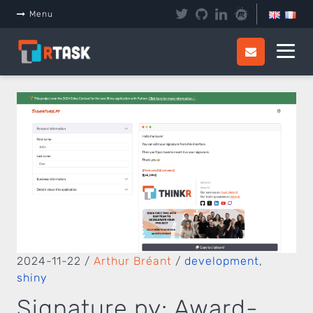
Menu
2024-11-22
/
Arthur Bréant
/
development
,
shiny
Signature.py: Award-